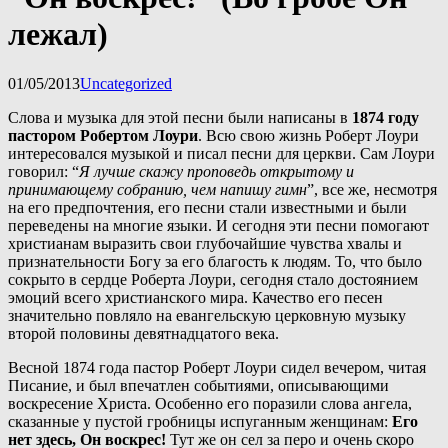
лежал)
01/05/2013
Uncategorized
Слова и музыка для этой песни были написаны в 
1874 году 
пастором Робертом Лоури
. Всю свою жизнь Роберт Лоури 
интересовался музыкой и писал песни для церкви. Сам Лоури 
говорил: “
Я лучше скажу проповедь открытому и 
принимающему собранию, чем напишу гимн
”, все же, несмотря 
на его предпочтения, его песни стали известными и были 
переведены на многие языки. И сегодня эти песни помогают 
христианам выразить свои глубочайшие чувства хвалы и 
признательности Богу за его благость к людям. То, что было 
сокрыто в сердце Роберта Лоури, сегодня стало достоянием 
эмоций всего христианского мира. Качество его песен 
значительно повляло на евангельскую церковную музыку 
второй половины девятнадцатого века.
Весной 1874 года пастор Роберт Лоури сидел вечером, читая 
Писание, и был впечатлен событиями, описывающими 
воскресение Христа. Особенно его поразили слова ангела, 
сказанные у пустой гробницы испуганным женщинам: 
Его 
нет здесь, Он воскрес!
 Тут же он сел за перо и очень скоро 