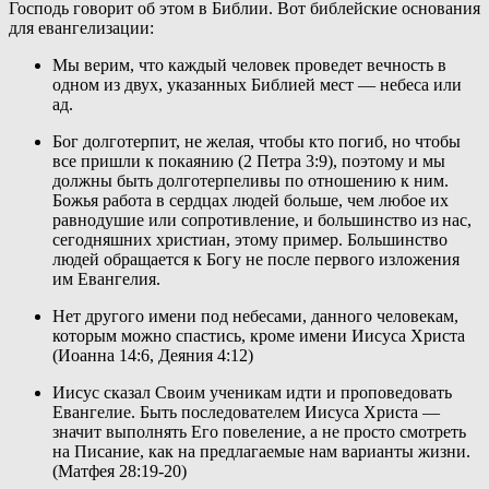
Господь говорит об этом в Библии. Вот библейские основания 
для евангелизации:
Мы верим, что каждый человек проведет вечность в 
одном из двух, указанных Библией мест — небеса или 
ад.
Бог долготерпит, не желая, чтобы кто погиб, но чтобы 
все пришли к покаянию (2 Петра 3:9), поэтому и мы 
должны быть долготерпеливы по отношению к ним. 
Божья работа в сердцах людей больше, чем любое их 
равнодушие или сопротивление, и большинство из нас, 
сегодняшних христиан, этому пример. Большинство 
людей обращается к Богу не после первого изложения 
им Евангелия.
Нет другого имени под небесами, данного человекам, 
которым можно спастись, кроме имени Иисуса Христа 
(Иоанна 14:6, Деяния 4:12)
Иисус сказал Своим ученикам идти и проповедовать 
Евангелие. Быть последователем Иисуса Христа — 
значит выполнять Его повеление, а не просто смотреть 
на Писание, как на предлагаемые нам варианты жизни. 
(Матфея 28:19-20)