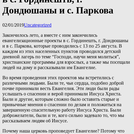
Дондюшаны и с. Парковa
02/01/2019
Uncategorized
Закончилось лето, а вместе с ним закончились 
евангелизационные проекты в с. Гординешть, г. Дондюшаны 
и в с. Паркова, которые проводились с 13 по 25 августа. В 
каждом из этих населенных пунктов проводился детский 
дневной лагерь по теме “Господи, научи меня молиться”, 
христианские программы для взрослых, а также мы посещали 
людей на дому и рассказывали им Евангелие.
Во время проведения этих проектов мы встретились с 
различными людьми. Были те, чьи сердца, подобно доброй 
почве принимали весть Евангелия. Эти люди были рады 
услышать о спасении и верой принимали Иисуса Христа. 
Были и другие, которым сложно было оставить старые и 
привычные мнения о спасении по делам и положиться на 
завершенную спасительную работу Иисуса Христа. Были 
доброжелатели, были и те, кого сильно задевало то, что мы 
рассказываем людям об Иисусе.
Почему наша церковь проповедует Евангелие? Потому что 